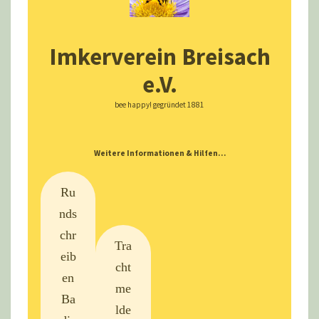
Imkerverein Breisach
e.V.
bee happy! gegründet 1881
Weitere Informationen & Hilfen…
Ru
nds
chr
Tra
eib
cht
en
me
Ba
lde