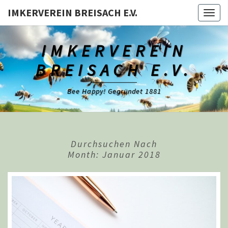
Skip
IMKERVEREIN BREISACH E.V.
Togg
to
navig
content
IMKERVEREIN
BREISACH E.V.
Bee Happy! Gegründet 1881
Durchsuchen Nach
Month:
Januar 2018