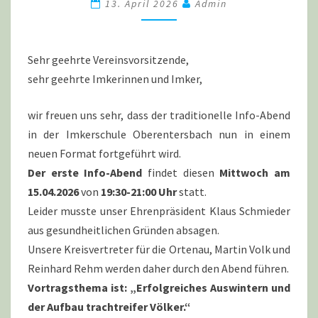
DER
13. April 2026
Admin
IMKERSCHULE
OBERENTERSBACH
AM
Sehr geehrte Vereinsvorsitzende,
15.04.26
sehr geehrte Imkerinnen und Imker,
wir freuen uns sehr, dass der traditionelle Info-Abend
in der Imkerschule Oberentersbach nun in einem
neuen Format fortgeführt wird.
Der erste Info-Abend
findet diesen
Mittwoch am
15.04.2026
von
19:30-21:00 Uhr
statt.
Leider musste unser Ehrenpräsident Klaus Schmieder
aus gesundheitlichen Gründen absagen.
Unsere Kreisvertreter für die Ortenau, Martin Volk und
Reinhard Rehm werden daher durch den Abend führen.
Vortragsthema ist: „Erfolgreiches Auswintern und
der Aufbau trachtreifer Völker.“