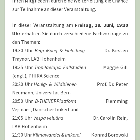
Ihren Mitgliedern durch eine Weiterleitung die Chance
DER
zur Teilnahme an dieser Veranstaltung.
IMKEREI
In dieser Veranstaltung am
Freitag, 19. Juni, 19:30
Uhr
erhalten Sie durch verschiedene Fachvorträge zu
den Themen:
19:30 Uhr
Begrüßung & Einleitung
Dr. Kirsten
Traynor, LAB Hohenheim
19:35 Uhr
Tropilaelaps: Fallstudien
Maggie Gill
(engl.), PHIRA Science
20:20 Uhr
Honig- & Wildbienen
Prof. Dr. Peter
Neumann, Universität Bern
20:50 Uhr
B-THENET-Plattform
Flemming
Vejsnaes, Dänischer Imkerbund
21:05 Uhr
Vespa velutina
Dr. Carolin Rein,
LAB Hohenheim
21:30 Uhr
Klimawandel & Imkerei
Konrad Borowski