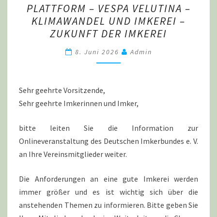
PLATTFORM – VESPA VELUTINA –
HONIG-
KLIMAWANDEL UND IMKEREI –
&
ZUKUNFT DER IMKEREI
WILDBIENEN
–
8. Juni 2026
Admin
B-
THENET-
Sehr geehrte Vorsitzende,
PLATTFORM
Sehr geehrte Imkerinnen und Imker,
–
VESPA
bitte leiten Sie die Information zur
VELUTINA
Onlineveranstaltung des Deutschen Imkerbundes e. V.
–
an Ihre Vereinsmitglieder weiter.
KLIMAWANDEL
UND
Die Anforderungen an eine gute Imkerei werden
IMKEREI
immer größer und es ist wichtig sich über die
–
anstehenden Themen zu informieren. Bitte geben Sie
ZUKUNFT