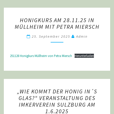
HONIGKURS
HONIGKURS AM 28.11.25 IN
AM
MÜLLHEIM MIT PETRA MIERSCH
28.11.25
IN
25. September 2025
Admin
MÜLLHEIM
MIT
PETRA
251128 Honigkurs Müllheim von Petra Miersch
Herunterladen
MIERSCH
„WIE
„WIE KOMMT DER HONIG IN´S
KOMMT
GLAS?“ VERANSTALTUNG DES
DER
IMKERVEREIN SULZBURG AM
HONIG
1.6.2025
IN