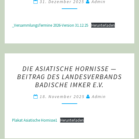
2026
31. Dezember 2025
Admin
_VersammlungsTermine 2026-Version 31.12.25
Herunterladen
DIE
DIE ASIATISCHE HORNISSE —
ASIATISCHE
BEITRAG DES LANDESVERBANDS
HORNISSE
BADISCHE IMKER E.V.
—
BEITRAG
18. November 2025
Admin
DES
LANDESVERBANDS
Plakat Asiatische Hornisse1
Herunterladen
BADISCHE
IMKER
E.V.