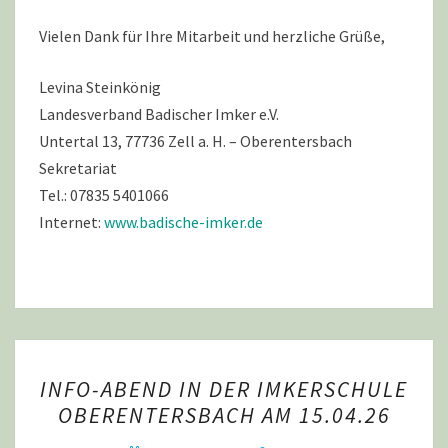
Vielen Dank für Ihre Mitarbeit und herzliche Grüße,
Levina Steinkönig
Landesverband Badischer Imker e.V.
Untertal 13, 77736 Zell a. H. – Oberentersbach
Sekretariat
Tel.: 07835 5401066
Internet:
www.badische-imker.de
INFO-
INFO-ABEND IN DER IMKERSCHULE
ABEND
OBERENTERSBACH AM 15.04.26
IN