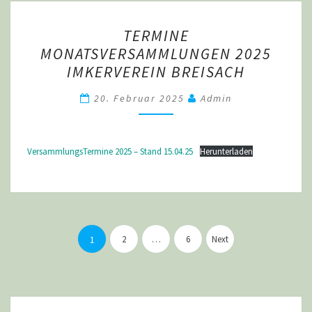
TERMINE
TERMINE
MONATSVERSAMMLUNGEN
MONATSVERSAMMLUNGEN 2025
2025
IMKERVEREIN BREISACH
IMKERVEREIN
BREISACH
20. Februar 2025
Admin
VersammlungsTermine 2025 – Stand 15.04.25
Herunterladen
Seitennummerierung
der
2
…
6
Next
1
Beiträge