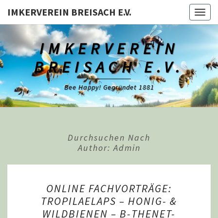
Skip
IMKERVEREIN BREISACH E.V.
Togg
to
navig
content
IMKERVEREIN
BREISACH E.V.
Bee Happy! Gegründet 1881
Durchsuchen Nach
Author:
Admin
ONLINE
ONLINE FACHVORTRÄGE:
FACHVORTRÄGE:
TROPILAELAPS – HONIG- &
TROPILAELAPS
WILDBIENEN – B-THENET-
–