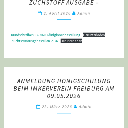
ZUCHSTOFF AUSGABE –
IMKER:
BESTELLUNG
2. April 2026
Admin
VON
REINZUCHTKÖNIGINNEN
Rundschreiben 02-2026 Königinnenbestellung
Herunterladen
UND
Zuchtstoffausgabestellen 2026
Herunterladen
ZUCHSTOFF
AUSGABE
–
ANMELDUNG
ANMELDUNG HONIGSCHULUNG
HONIGSCHULUNG
BEIM IMKERVEREIN FREIBURG AM
BEIM
09.05.2026
IMKERVEREIN
FREIBURG
23. März 2026
Admin
AM
09.05.2026