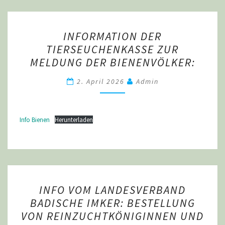
INFORMATION
INFORMATION DER
DER
TIERSEUCHENKASSE ZUR
TIERSEUCHENKASSE
MELDUNG DER BIENENVÖLKER:
ZUR
MELDUNG
2. April 2026
Admin
DER
BIENENVÖLKER:
Info Bienen
Herunterladen
INFO
INFO VOM LANDESVERBAND
VOM
BADISCHE IMKER: BESTELLUNG
LANDESVERBAND
VON REINZUCHTKÖNIGINNEN UND
BADISCHE