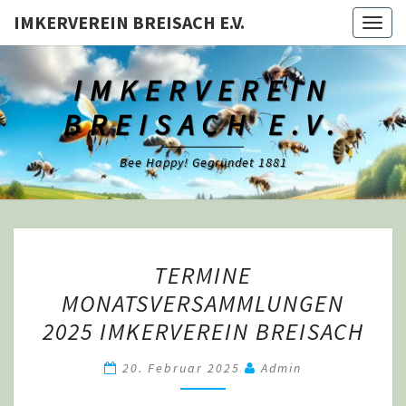
Skip
IMKERVEREIN BREISACH E.V.
Togg
to
navig
content
IMKERVEREIN
BREISACH E.V.
Bee Happy! Gegründet 1881
TERMINE
TERMINE
MONATSVERSAMMLUNGEN
MONATSVERSAMMLUNGEN
2025
2025 IMKERVEREIN BREISACH
IMKERVEREIN
BREISACH
20. Februar 2025
Admin