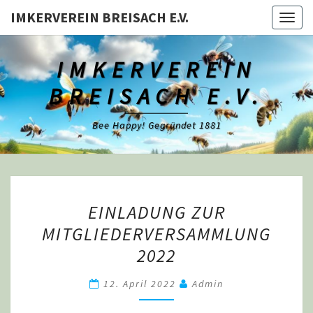
Skip
IMKERVEREIN BREISACH E.V.
Togg
to
navig
content
IMKERVEREIN
BREISACH E.V.
Bee Happy! Gegründet 1881
EINLADUNG
EINLADUNG ZUR
ZUR
MITGLIEDERVERSAMMLUNG
MITGLIEDERVERSAMMLU
2022
2022
12. April 2022
Admin