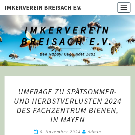
Skip
IMKERVEREIN BREISACH E.V.
Togg
to
navig
content
IMKERVEREIN
BREISACH E.V.
Bee Happy! Gegründet 1881
UMFRAGE
UMFRAGE ZU SPÄTSOMMER-
ZU
UND HERBSTVERLUSTEN 2024
SPÄTSOMMER-
DES FACHZENTRUM BIENEN,
UND
HERBSTVERLUSTEN
IN MAYEN
2024
6. November 2024
Admin
DES